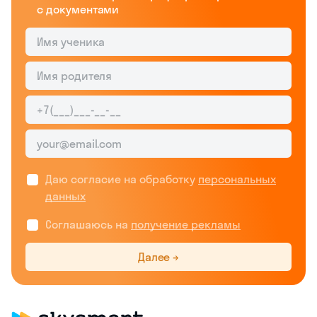
с документами
Даю согласие на обработку
персональных
данных
Соглашаюсь на
получение рекламы
Далее →