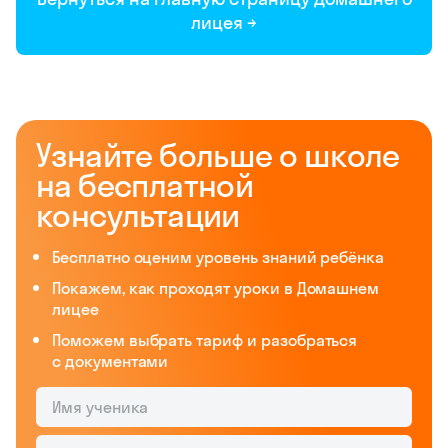
лицея
→
Узнайте больше о школе
на бесплатной
консультации
Бесплатно оценим уровень знаний ребёнка
Покажем, как проходят уроки в Домашнем
лицее
Поможем выбрать тариф и разобраться
с документами