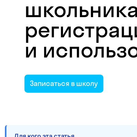
школьника
регистрац
и использ
Записаться в школу
Для кого эта статья