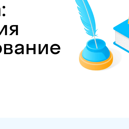
:
ия
ование