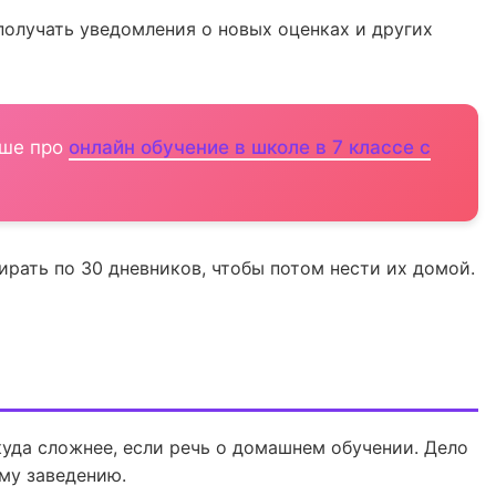
 получать уведомления о новых оценках и других
ьше про
онлайн обучение в школе в 7 классе с
ирать по 30 дневников, чтобы потом нести их домой.
 куда сложнее, если речь о домашнем обучении. Дело
Skysmart Chat
ому заведению.
online