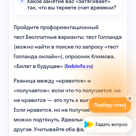
Какое занятие вас «затягивает»
так, что вы теряете счет времени?
Пройдите профориентационный
тест.Бесплатные варианты: тест Голланда
(можно найти в поиске по запросу «тест
Голланда онлайн»), опросник Климова,
«Билет в будущее» (
bvbinfo.ru
)
Разница между «нравится» и
«получается»: если что-то получается, но
П
о
д
б
е
р
у
п
л
а
н
с
е
м
е
й
н
о
г
о
о
б
у
ч
е
н
и
я
в
не нравится — это путь к выгоранию.
Д
о
м
а
ш
н
е
м
л
и
ц
е
е
п
о
д
в
а
ш
и
ц
е
Если нравится, но не получается —
можно подтянуть. Идеально, когда и то и
Задать вопрос
другое. Учитывайте оба фактора.