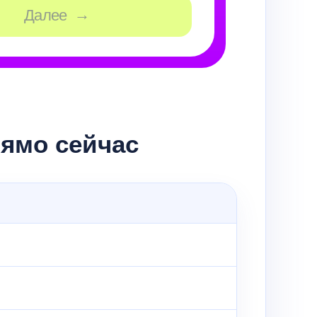
рямо сейчас
Skysmart Chat
online