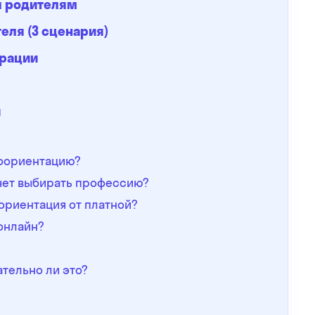
ты родителям
еля (3 сценария)
трации
и
офориентацию?
очет выбирать профессию?
ориентация от платной?
онлайн?
тельно ли это?