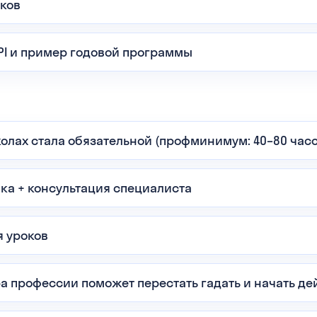
оков
PI и пример годовой программы
олах стала обязательной (профминимум: 40–80 часо
ика + консультация специалиста
я уроков
а профессии поможет перестать гадать и начать де