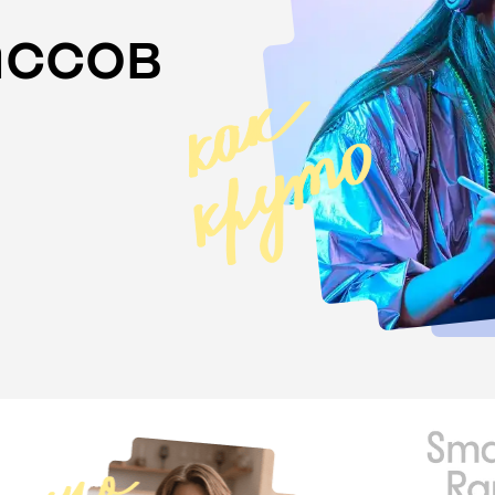
лассов