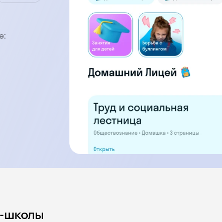
е:
н-школы