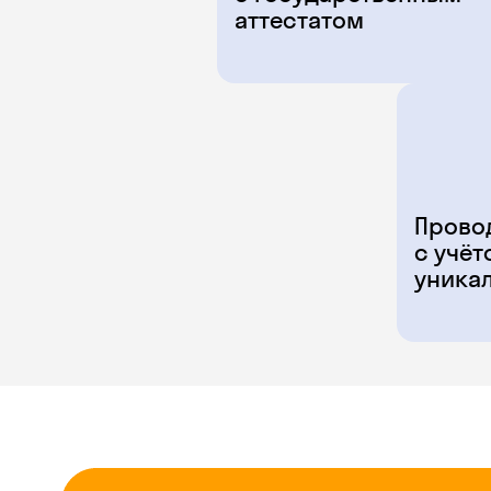
аттестатом
Прово
с учёт
уника