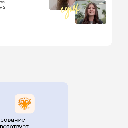
емя
кой
зование
ветствует