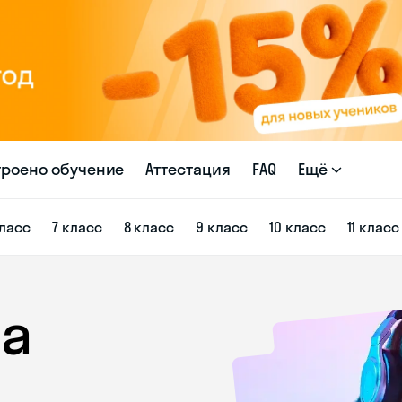
троено обучение
Аттестация
FAQ
Ещё
класс
7 класс
8 класс
9 класс
10 класс
11 класс
а