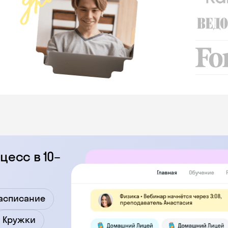
цесс в 10–
асписание
Кружки