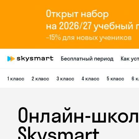
Бесплатный период
Как ус
1 класс
2 класс
3 класс
4 класс
5 класс
6 
Онлайн-школ
Skysmart