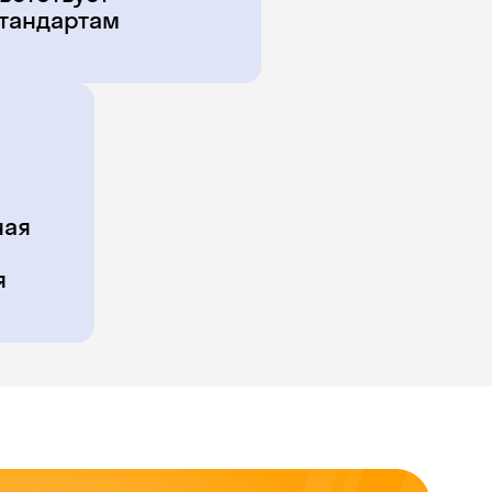
тандартам
ная
я