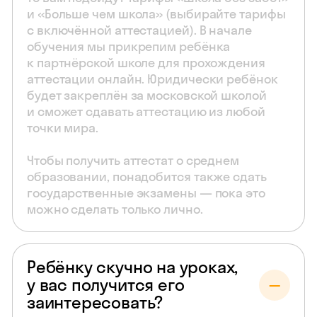
и «Больше чем школа» (выбирайте тарифы
с включённой аттестацией). В начале
обучения мы прикрепим ребёнка
к партнёрской школе для прохождения
аттестации онлайн. Юридически ребёнок
будет закреплён за московской школой
и сможет сдавать аттестацию из любой
точки мира.
Чтобы получить аттестат о среднем
образовании, понадобится также сдать
государственные экзамены — пока это
можно сделать только лично.
Ребёнку скучно на уроках,
у вас получится его
заинтересовать?