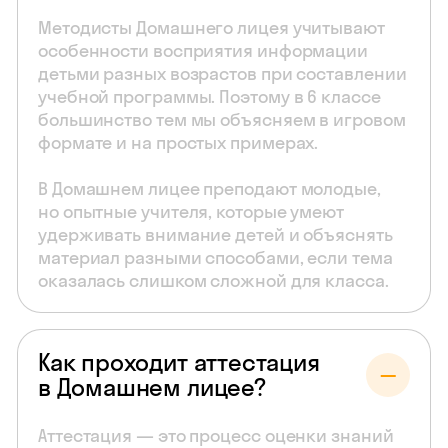
Методисты Домашнего лицея учитывают
особенности восприятия информации
детьми разных возрастов при составлении
учебной программы. Поэтому в 6 классе
большинство тем мы объясняем в игровом
формате и на простых примерах.
В Домашнем лицее преподают молодые,
но опытные учителя, которые умеют
удерживать внимание детей и объяснять
материал разными способами, если тема
оказалась слишком сложной для класса.
Как проходит аттестация
в Домашнем лицее?
Аттестация — это процесс оценки знаний