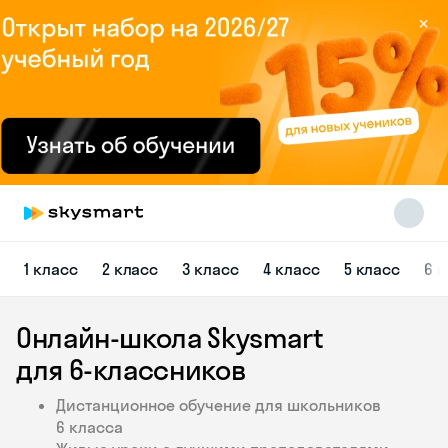
×
Skysmart Chat
1 класс
2 класс
3 класс
4 класс
5 класс
6 
online
Онлайн-школа Skysmart
для 6‑классников
Дистанционное обучение для школьников
6 класса