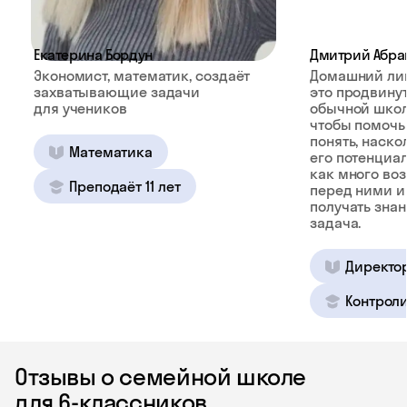
Екатерина Бордун
Дмитрий Абра
Экономист, математик, создаёт
Домашний ли
захватывающие задачи
это продвину
для учеников
обычной школ
чтобы помочь
понять, наско
Математика
его потенциал
как много во
Преподаёт 11 лет
перед ними и
получать зна
задача.
Директо
Контроли
Отзывы о семейной школе
для 6‑классников