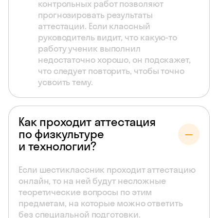
контрольных работ позволяют
прогнозировать результаты
аттестации. Если классный
руководитель видит, что какую-то
работу ученик выполнил
недостаточно хорошо, он подскажет,
что следует повторить, чтобы точно
усвоить тему.
Как проходит аттестация
по физкультуре
и технологии?
Если шестиклассник проходит аттестацию
онлайн, то на ней будут несложные
теоретические вопросы по этим
предметам, на которые можно ответить
без специальной подготовки.