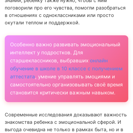
знаний, ребенку также нужно, чтобы с ним
поговорили про его чувства, помогли разобраться
в отношениях с одноклассниками или просто
окутали теплом и поддержкой.
Особенно важно развивать эмоциональный
интеллект у подростков. Для
старшеклассников, выбравших
онлайн
обучение в школе в 10 классе с получением
аттестата
, умение управлять эмоциями и
самостоятельно организовывать своё время
становится критически важным навыком.
Современные исследования доказывают важность
знакомства ребенка с эмоциональной сферой. И
выгода очевидна не только в рамках быта, но и в