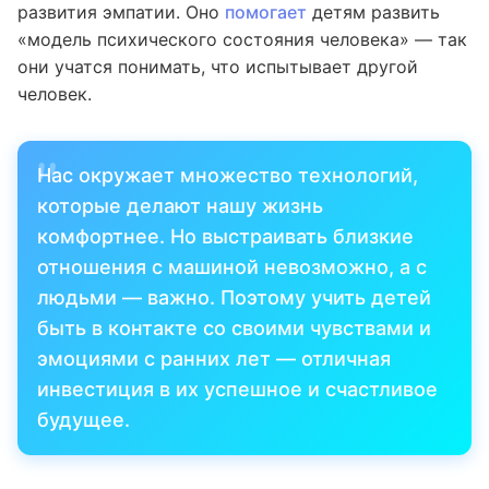
развития эмпатии. Оно
помогает
детям развить
«модель психического состояния человека» — так
они учатся понимать, что испытывает другой
человек.
Нас окружает множество технологий,
которые делают нашу жизнь
комфортнее. Но выстраивать близкие
отношения с машиной невозможно, а с
людьми — важно. Поэтому учить детей
быть в контакте со своими чувствами и
эмоциями с ранних лет — отличная
инвестиция в их успешное и счастливое
будущее.