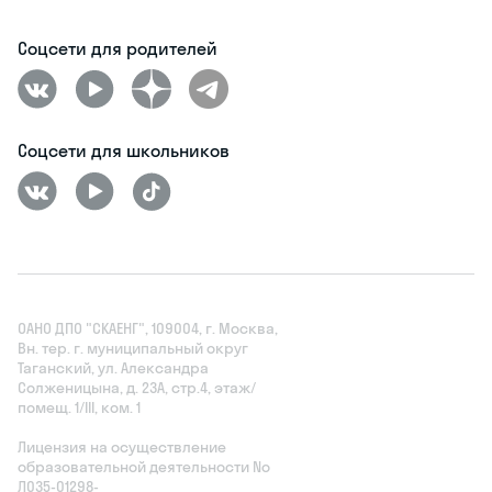
Соцсети для родителей
Соцсети для школьников
ОАНО ДПО "СКАЕНГ", 109004, г. Москва,
Вн. тер. г. муниципальный округ
Таганский, ул. Александра
Солженицына, д. 23А, стр.4, этаж/
помещ. 1/III, ком. 1
Лицензия на осуществление
образовательной деятельности No
Л035‑01298-